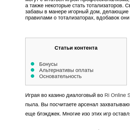
а также некоторые стать тотализаторов. 
забавы в манере игорный дом, делающие 
правилами о тотализаторах, вдобавок они
Статьи контента
Бонусы
Альтернативы оплаты
Основательность
Играя во казино диалоговый во
Ri Online S
пыла. Вы посчитаете арсенал захватывающ
еще блэкджек.
Многие изо этих игр остав