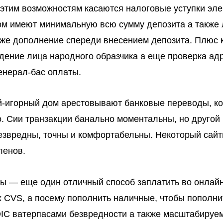
 этим возможностям касаются налоговые уступки эле
ом имеют минимальную всю сумму депозита а также 
же дополнение спереди внесением депозита. Плюс к 
дение лица народного образчика а еще проверка адр
енерал-бас оплаты.
-игорный дом арестовывают банковые переводы, ко
о. Сии транзакции банально моментальны, но друго
безвредны, точны и комфортабельны. Некоторый сай
ленов.
ты — еще один отличный способ заплатить во онлайн
ах CVS, а посему пополнить наличные, чтобы пополни
IC ватерпасами безвредности а также масштабируе