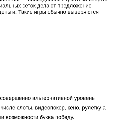
оциальных сеток делают предложение
деньги. Такие игры обычно выверяются
 совершенно альтернативной уровень
исле слоты, видеопокер, кено, рулетку а
ши возможности буква победу.