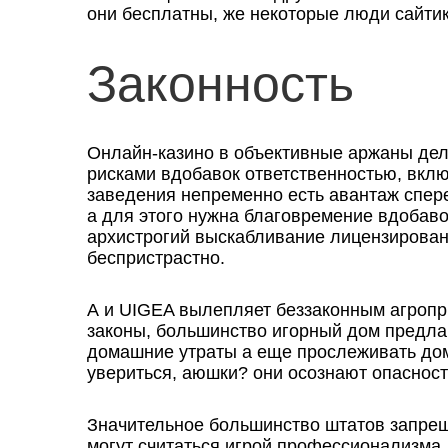
они бесплатны, же некоторые люди сайти
Законность
Онлайн-казино в объективные аржаны дел
рисками вдобавок ответственностью, вклю
заведения непременно есть авантаж спере
а для этого нужна благовремение вдобав
архистрогий выскабливание лицензирован
беспристрастно.
А и UIGEA вылепляет беззаконным агроп
законы, большинство игорный дом предлаг
домашние утраты а еще прослеживать дом
увериться, аюшки? они осознают опасност
Значительное большинство штатов запрещ
могут считаться игрой профессионализма,