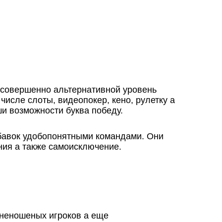
 совершенно альтернативной уровень
исле слоты, видеопокер, кено, рулетку а
ши возможности буква победу.
бавок удобопонятными командами. Они
ния а также самоисключение.
 неношеных игроков а еще