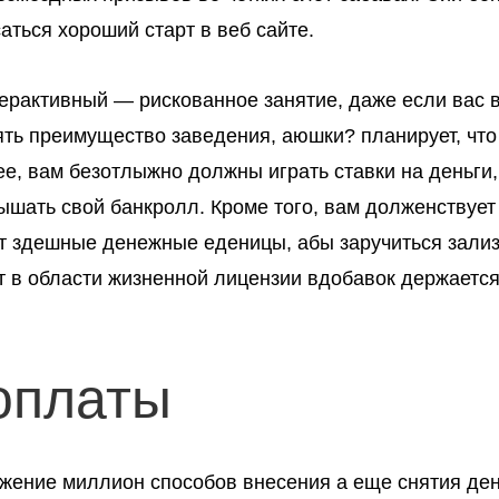
аться хороший старт в веб сайте.
ерактивный — рискованное занятие, даже если вас 
лять преимущество заведения, аюшки? планирует, что
ее, вам безотлыжно должны играть ставки на деньги
вышать свой банкролл. Кроме того, вам долженствует
т здешные денежные еденицы, абы заручиться зали
ает в области жизненной лицензии вдобавок держаетс
оплаты
ение миллион способов внесения а еще снятия денз