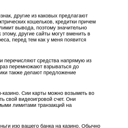
нак, другие из каковых предлагают
ктрических кошельков, кредитки причем
лимит вывода, поэтому значительно
этому, другие сайты могут вменить в
еса, перед тем как у меня появится
и перечисляют средства напрямую из
й раз перемножают взрываться до
тики также делают предложение
-казино. Сии карты можно возыметь во
ть свой видеоигровой счет. Они
мыми лимитами транзакций на
ньги изо вашего банка на казино. Обычно