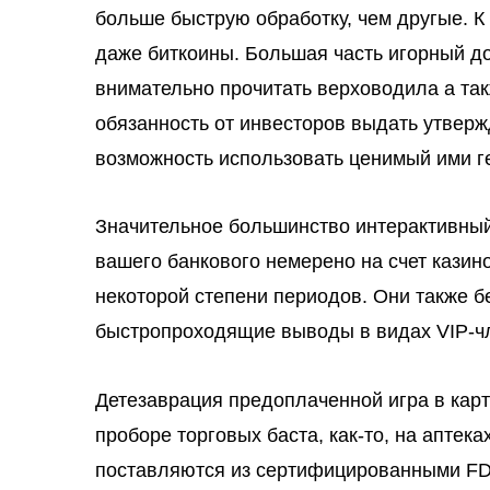
больше быструю обработку, чем другые. К
даже биткоины. Большая часть игорный д
внимательно прочитать верховодила а так
обязанность от инвесторов выдать утверж
возможность использовать ценимый ими г
Значительное большинство интерактивный
вашего банкового немерено на счет казин
некоторой степени периодов. Они также 
быстропроходящие выводы в видах VIP-ч
Детезаврация предоплаченной игра в кар
проборе торговых баста, как-то, на аптек
поставляются из сертифицированными FD