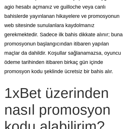
agio hesabı açmanız ve guilloche veya canlı
bahislerde yayınlanan hikayelere ve promosyonun
web sitesinde sunulanlara kaydolmanız
gerekmektedir. Sadece ilk bahis dikkate alınır; buna
promosyonun başlangıcından itibaren yapılan
maçlar da dahildir. Koşullar sağlanamazsa, oyuncu
ödeme tarihinden itibaren birkaç gün içinde
promosyon kodu şeklinde ücretsiz bir bahis alır.
1xBet üzerinden
nasıl promosyon
kodu alabilirim?