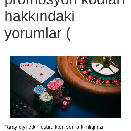
hakkındaki
yorumlar (
Tarayıcıyı etkinleştirdikten sonra kimliğinizi