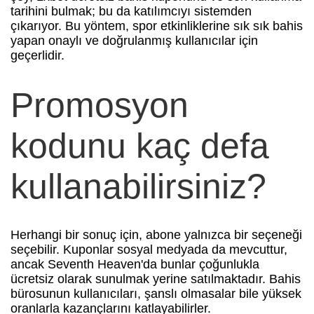
tarihini bulmak; bu da katılımcıyı sistemden
çıkarıyor. Bu yöntem, spor etkinliklerine sık sık bahis
yapan onaylı ve doğrulanmış kullanıcılar için
geçerlidir.
Promosyon
kodunu kaç defa
kullanabilirsiniz?
Herhangi bir sonuç için, abone yalnızca bir seçeneği
seçebilir. Kuponlar sosyal medyada da mevcuttur,
ancak Seventh Heaven'da bunlar çoğunlukla
ücretsiz olarak sunulmak yerine satılmaktadır. Bahis
bürosunun kullanıcıları, şanslı olmasalar bile yüksek
oranlarla kazançlarını katlayabilirler.