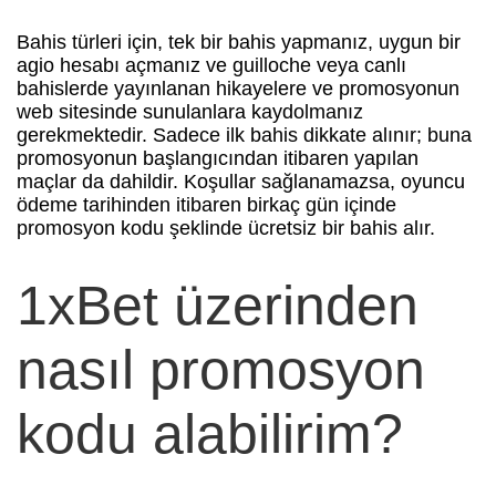
Bahis türleri için, tek bir bahis yapmanız, uygun bir
agio hesabı açmanız ve guilloche veya canlı
bahislerde yayınlanan hikayelere ve promosyonun
web sitesinde sunulanlara kaydolmanız
gerekmektedir. Sadece ilk bahis dikkate alınır; buna
promosyonun başlangıcından itibaren yapılan
maçlar da dahildir. Koşullar sağlanamazsa, oyuncu
ödeme tarihinden itibaren birkaç gün içinde
promosyon kodu şeklinde ücretsiz bir bahis alır.
1xBet üzerinden
nasıl promosyon
kodu alabilirim?