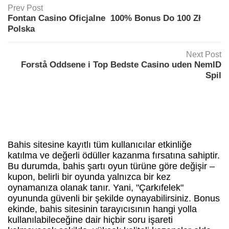
Prev Post
Fontan Casino Oficjalne ️ 100% Bonus Do 100 Zł
Polska
Next Post
Forstå Oddsene i Top Bedste Casino uden NemID
Spil
Bahis sitesine kayıtlı tüm kullanıcılar etkinliğe
katılma ve değerli ödüller kazanma fırsatına sahiptir.
Bu durumda, bahis şartı oyun türüne göre değişir –
kupon, belirli bir oyunda yalnızca bir kez
oynamanıza olanak tanır. Yani, "Çarkıfelek"
oyununda güvenli bir şekilde oynayabilirsiniz.
Bonus
ekinde, bahis sitesinin tarayıcısının hangi yolla
kullanılabileceğine dair hiçbir soru işareti