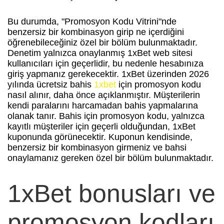
Bu durumda, "Promosyon Kodu Vitrini"nde
benzersiz bir kombinasyon girip ne içerdiğini
öğrenebileceğiniz özel bir bölüm bulunmaktadır.
Denetim yalnızca onaylanmış 1xBet web sitesi
kullanıcıları için geçerlidir, bu nedenle hesabınıza
giriş yapmanız gerekecektir. 1xBet üzerinden 2026
yılında ücretsiz bahis
1xbet
için promosyon kodu
nasıl alınır, daha önce açıklanmıştır. Müşterilerin
kendi paralarını harcamadan bahis yapmalarına
olanak tanır. Bahis için promosyon kodu, yalnızca
kayıtlı müşteriler için geçerli olduğundan, 1xBet
kuponunda görünecektir. Kuponun kendisinde,
benzersiz bir kombinasyon girmeniz ve bahsi
onaylamanız gereken özel bir bölüm bulunmaktadır.
1xBet bonusları ve
promosyon kodları