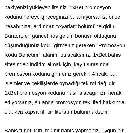
bakiyenizi yükleyebilirsiniz. 1xBet promosyon
kodunu nereye gireceğinizi bulamıyorsanız, önce
hesabınıza, ardından "Ayarlar" bölümüne gidin.
Burada, en güncel hoş geldin bonusu olduğunu
düşündüğünüz kodu girmeniz gereken "Promosyon
Kodu Denetimi" alanını bulacaksınız. 1xBet bahis
sitesinden indirim almak için, kayıt sırasında
promosyon kodunu girmeniz gerekir. Ancak, bu,
işlemler ve çekilişlerde oynadığı tek rol değildir.
1xBet promosyon kodunu nasıl alacağınızı merak
ediyorsanız, şu anda promosyon teklifleri hakkında
oldukça kapsamlı bir literatür bulunmaktadır.
Bahis türleri için, tek bir bahis yapmanız, uygun bir