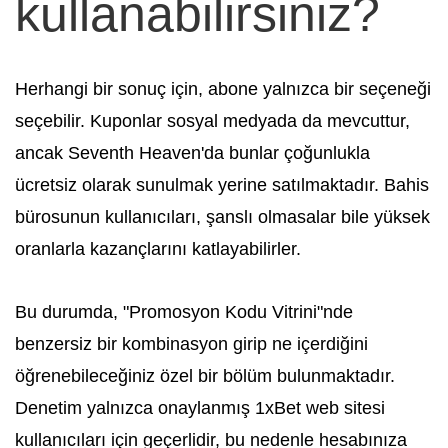
kullanabilirsiniz?
Herhangi bir sonuç için, abone yalnızca bir seçeneği
seçebilir. Kuponlar sosyal medyada da mevcuttur,
ancak Seventh Heaven'da bunlar çoğunlukla
ücretsiz olarak sunulmak yerine satılmaktadır. Bahis
bürosunun kullanıcıları, şanslı olmasalar bile yüksek
oranlarla kazançlarını katlayabilirler.
Bu durumda, "Promosyon Kodu Vitrini"nde
benzersiz bir kombinasyon girip ne içerdiğini
öğrenebileceğiniz özel bir bölüm bulunmaktadır.
Denetim yalnızca onaylanmış 1xBet web sitesi
kullanıcıları için geçerlidir, bu nedenle hesabınıza