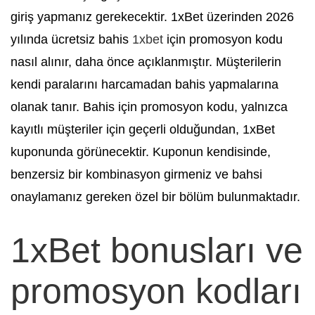
giriş yapmanız gerekecektir. 1xBet üzerinden 2026
yılında ücretsiz bahis
1xbet
için promosyon kodu
nasıl alınır, daha önce açıklanmıştır. Müşterilerin
kendi paralarını harcamadan bahis yapmalarına
olanak tanır. Bahis için promosyon kodu, yalnızca
kayıtlı müşteriler için geçerli olduğundan, 1xBet
kuponunda görünecektir. Kuponun kendisinde,
benzersiz bir kombinasyon girmeniz ve bahsi
onaylamanız gereken özel bir bölüm bulunmaktadır.
1xBet bonusları ve
promosyon kodları