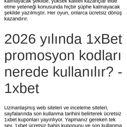
kalmayacak şekilde, yüksek kaliteli kazançlar elde
etme yeteneği konusunda hiçbir şüphe kalmayacak
şekilde yazılmıştır. Her oyun, onlarca ücretsiz dönüş
kazandırır.
2026 yılında 1xBet
promosyon kodları
nerede kullanılır? -
1xbet
Uzmanlaşmış web siteleri ve inceleme siteleri,
sayfalarında son kullanma tarihini belirterek ücretsiz
1xbet kuponları yayınlıyor. Yapmanız gereken tek
şey, 1xbet ücretsiz bahis kuponunu ve son kullanma