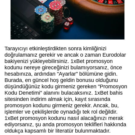
Tarayıcıyı etkinleştirdikten sonra kimliğinizi
doğrulamanız gerekir ve ancak o zaman Eurodolar
bakiyenizi yükleyebilirsiniz. 1xBet promosyon
kodunu nereye gireceğinizi bulamıyorsanız, önce
hesabınıza, ardından "Ayarlar" bölümüne gidin.
Burada, en güncel hoş geldin bonusu olduğunu
düşündüğünüz kodu girmeniz gereken "Promosyon
Kodu Denetimi" alanını bulacaksınız. 1xBet bahis
sitesinden indirim almak için, kayıt sırasında
promosyon kodunu girmeniz gerekir. Ancak, bu,
işlemler ve çekilişlerde oynadığı tek rol değildir.
1xBet promosyon kodunu nasıl alacağınızı merak
ediyorsanız, şu anda promosyon teklifleri hakkında
oldukça kapsamlı bir literatür bulunmaktadır.