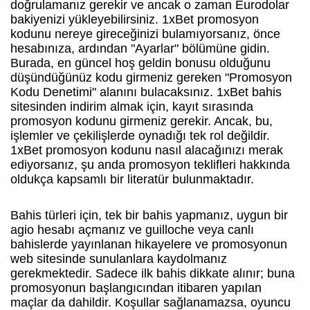
doğrulamanız gerekir ve ancak o zaman Eurodolar
bakiyenizi yükleyebilirsiniz. 1xBet promosyon
kodunu nereye gireceğinizi bulamıyorsanız, önce
hesabınıza, ardından "Ayarlar" bölümüne gidin.
Burada, en güncel hoş geldin bonusu olduğunu
düşündüğünüz kodu girmeniz gereken "Promosyon
Kodu Denetimi" alanını bulacaksınız. 1xBet bahis
sitesinden indirim almak için, kayıt sırasında
promosyon kodunu girmeniz gerekir. Ancak, bu,
işlemler ve çekilişlerde oynadığı tek rol değildir.
1xBet promosyon kodunu nasıl alacağınızı merak
ediyorsanız, şu anda promosyon teklifleri hakkında
oldukça kapsamlı bir literatür bulunmaktadır.
Bahis türleri için, tek bir bahis yapmanız, uygun bir
agio hesabı açmanız ve guilloche veya canlı
bahislerde yayınlanan hikayelere ve promosyonun
web sitesinde sunulanlara kaydolmanız
gerekmektedir. Sadece ilk bahis dikkate alınır; buna
promosyonun başlangıcından itibaren yapılan
maçlar da dahildir. Koşullar sağlanamazsa, oyuncu