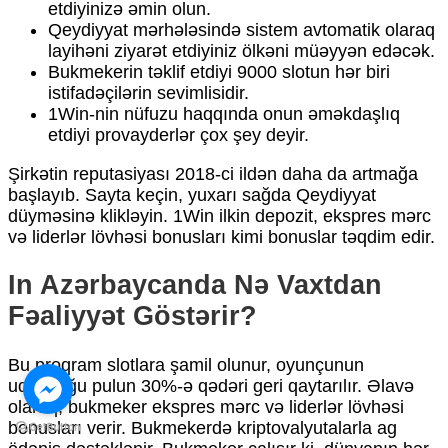
etdiyinizə əmin olun.
Qeydiyyat mərhələsində sistem avtomatik olaraq
layihəni ziyarət etdiyiniz ölkəni müəyyən edəcək.
Bukmekerin təklif etdiyi 9000 slotun hər biri
istifadəçilərin sevimlisidir.
1Win-nin nüfuzu haqqında onun əməkdaşlıq
etdiyi provayderlər çox şey deyir.
Şirkətin reputasiyası 2018-ci ildən daha da artmağa
başlayıb. Sayta keçin, yuxarı sağda Qeydiyyat
düyməsinə klikləyin. 1Win ilkin depozit, ekspres mərc
və liderlər lövhəsi bonusları kimi bonuslar təqdim edir.
In Azərbaycanda Nə Vaxtdan
Fəaliyyət Göstərir?
Bu proqram slotlara şamil olunur, oyunçunun
uduzduğu pulun 30%-ə qədəri geri qaytarılır. Əlavə
olaraq, bukmeker ekspres mərc və liderlər lövhəsi
bonusları verir. Bukmekerdə kriptovalyutalarla ag