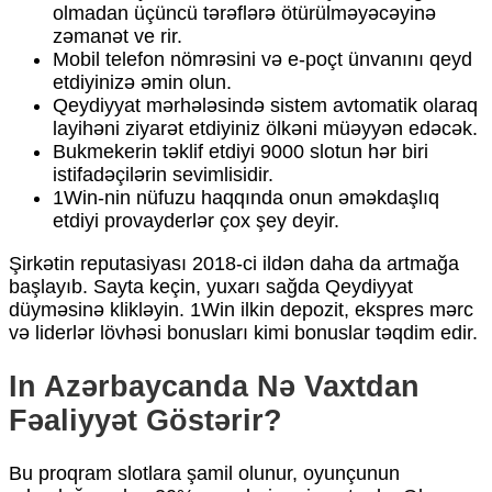
olmadan üçüncü tərəflərə ötürülməyəcəyinə
zəmanət ve rir.
Mobil telefon nömrəsini və e-poçt ünvanını qeyd
etdiyinizə əmin olun.
Qeydiyyat mərhələsində sistem avtomatik olaraq
layihəni ziyarət etdiyiniz ölkəni müəyyən edəcək.
Bukmekerin təklif etdiyi 9000 slotun hər biri
istifadəçilərin sevimlisidir.
1Win-nin nüfuzu haqqında onun əməkdaşlıq
etdiyi provayderlər çox şey deyir.
Şirkətin reputasiyası 2018-ci ildən daha da artmağa
başlayıb. Sayta keçin, yuxarı sağda Qeydiyyat
düyməsinə klikləyin. 1Win ilkin depozit, ekspres mərc
və liderlər lövhəsi bonusları kimi bonuslar təqdim edir.
In Azərbaycanda Nə Vaxtdan
Fəaliyyət Göstərir?
Bu proqram slotlara şamil olunur, oyunçunun