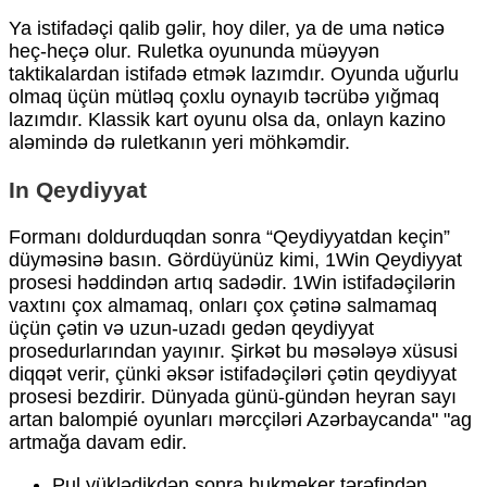
Ya istifadəçi qalib gəlir, hoy diler, ya de uma nəticə
heç-heçə olur. Ruletka oyununda müəyyən
taktikalardan istifadə etmək lazımdır. Oyunda uğurlu
olmaq üçün mütləq çoxlu oynayıb təcrübə yığmaq
lazımdır. Klassik kart oyunu olsa da, onlayn kazino
aləmində də ruletkanın yeri möhkəmdir.
In Qeydiyyat
Formanı doldurduqdan sonra “Qeydiyyatdan keçin”
düyməsinə basın. Gördüyünüz kimi, 1Win Qeydiyyat
prosesi həddindən artıq sadədir. 1Win istifadəçilərin
vaxtını çox almamaq, onları çox çətinə salmamaq
üçün çətin və uzun-uzadı gedən qeydiyyat
prosedurlarından yayınır. Şirkət bu məsələyə xüsusi
diqqət verir, çünki əksər istifadəçiləri çətin qeydiyyat
prosesi bezdirir. Dünyada günü-gündən heyran sayı
artan balompié oyunları mərcçiləri Azərbaycanda" "ag
artmağa davam edir.
Pul yüklədikdən sonra bukmeker tərəfindən