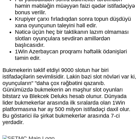
həmin məbləğin müəyyən faizi qədər istifadəçiyə
bonus verilir.
Krupiyer çarxı fırladıqdan sonra topun düşdüyü
xana oyunçunun taleyini həll edir.
Nəticə üçün heç bir taktikanın lazım olmaması
slotları oyunçulara sevdirən amillərdən
başlıcasıdır.
1Win Azerbaycan proqramı həftəlik ödənişləri
təmin edir.
Bukmekerin təklif etdiyi 9000 slotun hər biri
istifadəçilərin sevimlisidir. Lakin bəzi slot növləri var ki,
oyunçuların" "daha çox rəğbətini qazanıb.
Günümüzdə bukmekerin ən məşhur slot oyunları
bitstarz və Blekcek Deluks hesab olunur. Dünyada
lider bukmekerlər arasında ilk sıralarda olan 1Win
platformasına hər ay 500 milyon istifadəçi daxil olur.
Bu göstərici ilə şirkət bukmekerlər arasında 7-ci
yerdədir.