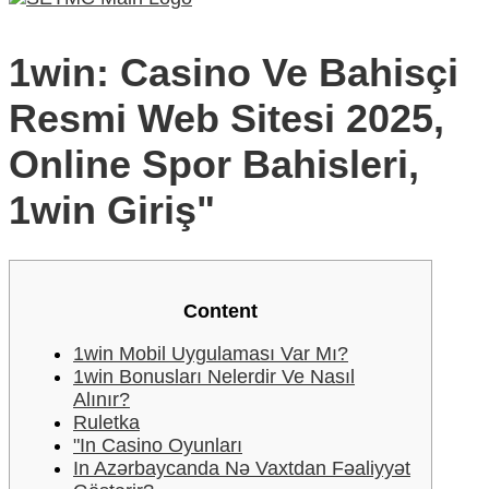
1win: Casino Ve Bahisçi
Resmi Web Sitesi 2025,
Online Spor Bahisleri,
1win Giriş"
Content
1win Mobil Uygulaması Var Mı?
1win Bonusları Nelerdir Ve Nasıl
Alınır?
Ruletka
"In Casino Oyunları
In Azərbaycanda Nə Vaxtdan Fəaliyyət