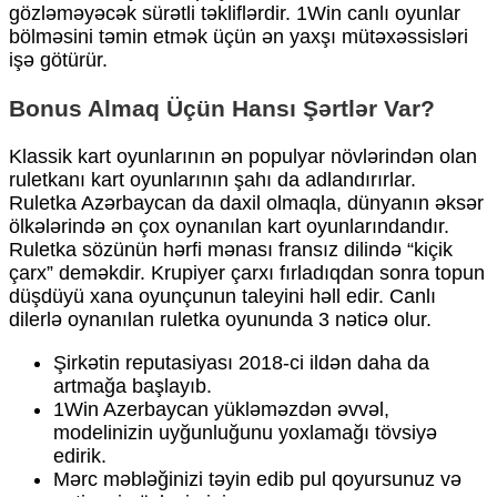
gözləməyəcək sürətli təkliflərdir. 1Win canlı oyunlar
bölməsini təmin etmək üçün ən yaxşı mütəxəssisləri
işə götürür.
Bonus Almaq Üçün Hansı Şərtlər Var?
Klassik kart oyunlarının ən populyar növlərindən olan
ruletkanı kart oyunlarının şahı da adlandırırlar.
Ruletka Azərbaycan da daxil olmaqla, dünyanın əksər
ölkələrində ən çox oynanılan kart oyunlarındandır.
Ruletka sözünün hərfi mənası fransız dilində “kiçik
çarx” deməkdir. Krupiyer çarxı fırladıqdan sonra topun
düşdüyü xana oyunçunun taleyini həll edir. Canlı
dilerlə oynanılan ruletka oyununda 3 nəticə olur.
Şirkətin reputasiyası 2018-ci ildən daha da
artmağa başlayıb.
1Win Azerbaycan yükləməzdən əvvəl,
modelinizin uyğunluğunu yoxlamağı tövsiyə
edirik.
Mərc məbləğinizi təyin edib pul qoyursunuz və