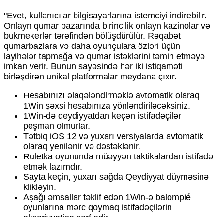
"Evet, kullanıcılar bilgisayarlarına istemciyi indirebilir.
Onlayn qumar bazarında birincilik onlayn kazinolar və
bukmekerlər tərəfindən bölüşdürülür. Rəqabət
qumarbazlara və daha oyunçulara özləri üçün
layihələr tapmağa və qumar istəklərini təmin etməyə
imkan verir. Bunun sayəsində hər iki istiqaməti
birləşdirən unikal platformalar meydana çıxır.
Hesabınızı əlaqələndirməklə avtomatik olaraq
1Win şəxsi hesabınıza yönləndiriləcəksiniz.
1Win-də qeydiyyatdan keçən istifadəçilər
peşman olmurlar.
Tətbiq iOS 12 və yuxarı versiyalarda avtomatik
olaraq yenilənir və dəstəklənir.
Ruletka oyununda müəyyən taktikalardan istifadə
etmək lazımdır.
Sayta keçin, yuxarı sağda Qeydiyyat düyməsinə
klikləyin.
Aşağı əmsallar təklif edən 1Win-ə balompié
oyunlarına mərc qoymaq istifadəçilərin