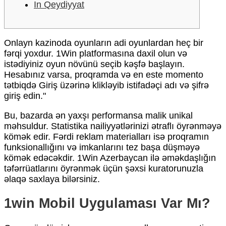
In Qeydiyyat
Onlayn kazinoda oyunların adi oyunlardan heç bir
fərqi yoxdur. 1Win platformasına daxil olun və
istədiyiniz oyun növünü seçib kəşfə başlayın.
Hesabınız varsa, proqramda və en este momento
tətbiqdə Giriş üzərinə klikləyib istifadəçi adı və şifrə
giriş edin."
Bu, bazarda ən yaxşı performansa malik unikal
məhsuldur. Statistika nailiyyətlərinizi ətraflı öyrənməyə
kömək edir. Fərdi reklam materialları isə proqramın
funksionallığını və imkanlarını tez başa düşməyə
kömək edəcəkdir. 1Win Azerbaycan ilə əməkdaşlığın
təfərrüatlarını öyrənmək üçün şəxsi kuratorunuzla
əlaqə saxlaya bilərsiniz.
1win Mobil Uygulaması Var Mı?