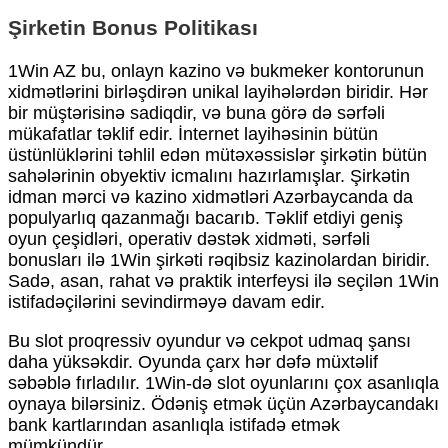
Şirketin Bonus Politikası
1Win AZ bu, onlayn kazino və bukmeker kontorunun
xidmətlərini birləşdirən unikal layihələrdən biridir. Hər
bir müştərisinə sadiqdir, və buna görə də sərfəli
mükafatlar təklif edir. İnternet layihəsinin bütün
üstünlüklərini təhlil edən mütəxəssislər şirkətin bütün
sahələrinin obyektiv icmalını hazırlamışlar. Şirkətin
idman mərci və kazino xidmətləri Azərbaycanda da
populyarlıq qazanmağı bacarıb. Təklif etdiyi geniş
oyun çeşidləri, operativ dəstək xidməti, sərfəli
bonusları ilə 1Win şirkəti rəqibsiz kazinolardan biridir.
Sadə, asan, rahat və praktik interfeysi ilə seçilən 1Win
istifadəçilərini sevindirməyə davam edir.
Bu slot proqressiv oyundur və cekpot udmaq şansı
daha yüksəkdir. Oyunda çarx hər dəfə müxtəlif
səbəblə fırladılır. 1Win-də slot oyunlarını çox asanlıqla
oynaya bilərsiniz. Ödəniş etmək üçün Azərbaycandakı
bank kartlarından asanlıqla istifadə etmək
mümkündür.