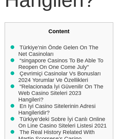
Content
Türkiye’nin Önde Gelen On The
Net Casinoları
“singapore Casinos To Be Able To
Reopen On One Come July"
Çevrimiçi Casinolar Vs Bonusları
2024 Yorumlar Ve Özellikleri
"Relacionada İyi Güvenilir On The
Web Casino Siteleri 2023
Hangileri?
En Iyi Casino Sitelerinin Adresi
Hangileridir?
Türkiye’deki Sobre İyi Canlı Online
On Line Casino Siteleri Listesi 2021
The Real History Related With
Martin Scorsese’s Casino