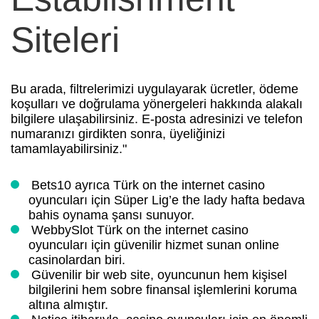
Siteleri
Bu arada, filtrelerimizi uygulayarak ücretler, ödeme
koşulları ve doğrulama yönergeleri hakkında alakalı
bilgilere ulaşabilirsiniz. E-posta adresinizi ve telefon
numaranızı girdikten sonra, üyeliğinizi
tamamlayabilirsiniz."
Bets10 ayrıca Türk on the internet casino
oyuncuları için Süper Lig’e the lady hafta bedava
bahis oynama şansı sunuyor.
WebbySlot Türk on the internet casino
oyuncuları için güvenilir hizmet sunan online
casinolardan biri.
Güvenilir bir web site, oyuncunun hem kişisel
bilgilerini hem sobre finansal işlemlerini koruma
altına almıştır.