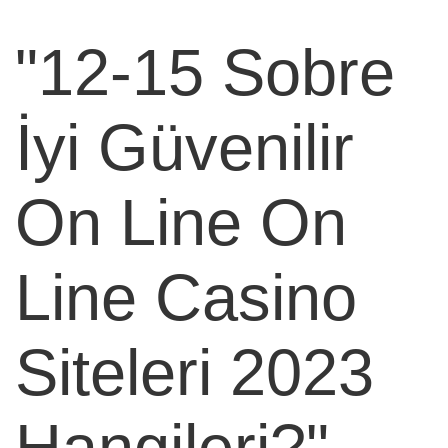
"12-15 Sobre
İyi Güvenilir
On Line On
Line Casino
Siteleri 2023
Hangileri?"