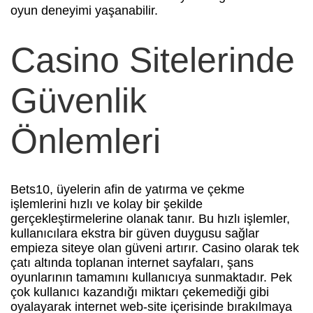
oyun deneyimi yaşanabilir.
Casino Sitelerinde
Güvenlik
Önlemleri
Bets10, üyelerin afin de yatırma ve çekme
işlemlerini hızlı ve kolay bir şekilde
gerçekleştirmelerine olanak tanır. Bu hızlı işlemler,
kullanıcılara ekstra bir güven duygusu sağlar
empieza siteye olan güveni artırır. Casino olarak tek
çatı altında toplanan internet sayfaları, şans
oyunlarının tamamını kullanıcıya sunmaktadır. Pek
çok kullanıcı kazandığı miktarı çekemediği gibi
oyalayarak internet web-site içerisinde bırakılmaya