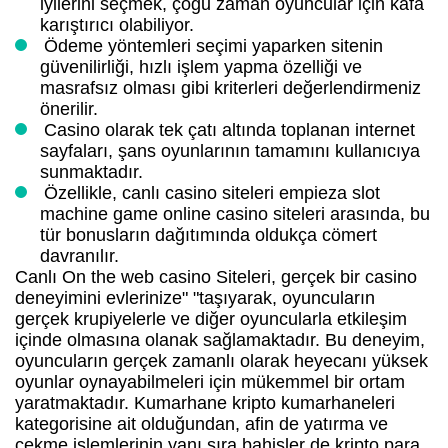
iyilerini seçmek, çoğu zaman oyuncular için kafa
karıştırıcı olabiliyor.
Ödeme yöntemleri seçimi yaparken sitenin
güvenilirliği, hızlı işlem yapma özelliği ve
masrafsız olması gibi kriterleri değerlendirmeniz
önerilir.
Casino olarak tek çatı altında toplanan internet
sayfaları, şans oyunlarının tamamını kullanıcıya
sunmaktadır.
Özellikle, canlı casino siteleri empieza slot
machine game online casino siteleri arasında, bu
tür bonusların dağıtımında oldukça cömert
davranılır.
Canlı On the web casino Siteleri, gerçek bir casino
deneyimini evlerinize" "taşıyarak, oyuncuların
gerçek krupiyelerle ve diğer oyuncularla etkileşim
içinde olmasına olanak sağlamaktadır. Bu deneyim,
oyuncuların gerçek zamanlı olarak heyecanı yüksek
oyunlar oynayabilmeleri için mükemmel bir ortam
yaratmaktadır. Kumarhane kripto kumarhaneleri
kategorisine ait olduğundan, afin de yatırma ve
çekme işlemlerinin yanı sıra bahisler de kripto para