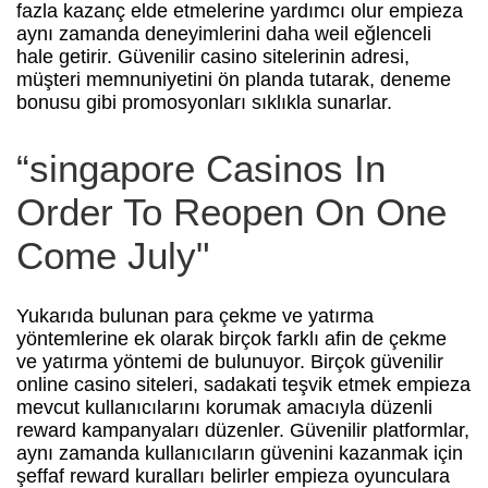
fazla kazanç elde etmelerine yardımcı olur empieza
aynı zamanda deneyimlerini daha weil eğlenceli
hale getirir. Güvenilir casino sitelerinin adresi,
müşteri memnuniyetini ön planda tutarak, deneme
bonusu gibi promosyonları sıklıkla sunarlar.
“singapore Casinos In
Order To Reopen On One
Come July"
Yukarıda bulunan para çekme ve yatırma
yöntemlerine ek olarak birçok farklı afin de çekme
ve yatırma yöntemi de bulunuyor. Birçok güvenilir
online casino siteleri, sadakati teşvik etmek empieza
mevcut kullanıcılarını korumak amacıyla düzenli
reward kampanyaları düzenler. Güvenilir platformlar,
aynı zamanda kullanıcıların güvenini kazanmak için
şeffaf reward kuralları belirler empieza oyunculara