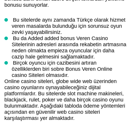
bonusu sunuyorlar.
Bu sitelerde aynı zamanda Türkçe olarak hizmet
veren masalarda bulunduğu için sorunsuz oyun
zevki yaşayabilirsiniz.
Bu da Added added bonus Veren Casino
Sitelerinin adresleri arasında rekabetin artmasına
neden olmakta empieza oyuncular için daha
cazip hale gelmesini sağlamaktadır.
Birçok oyuncu için cazibesini artıran
özelliklerden biri sobre Bonus Veren Online
casino Siteleri olmasıdır.
Online casino siteleri, globe wide web üzerinden
casino oyunlarını oynayabileceğiniz dijital
platformlardır. Bu sitelerde slot machine makineleri,
blackjack, rulet, poker ve daha birçok casino oyunu
bulunmaktadır. Aşağıdaki tabloda ödeme yöntemleri
açısından en güvenilir web casino siteleri
karşılaştırması yer almaktadır.