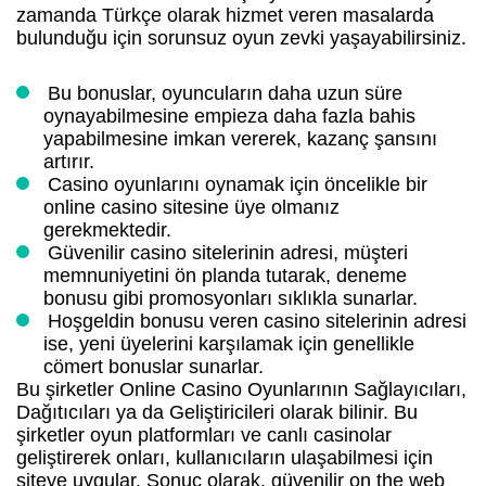
zamanda Türkçe olarak hizmet veren masalarda
bulunduğu için sorunsuz oyun zevki yaşayabilirsiniz.
Bu bonuslar, oyuncuların daha uzun süre
oynayabilmesine empieza daha fazla bahis
yapabilmesine imkan vererek, kazanç şansını
artırır.
Casino oyunlarını oynamak için öncelikle bir
online casino sitesine üye olmanız
gerekmektedir.
Güvenilir casino sitelerinin adresi, müşteri
memnuniyetini ön planda tutarak, deneme
bonusu gibi promosyonları sıklıkla sunarlar.
Hoşgeldin bonusu veren casino sitelerinin adresi
ise, yeni üyelerini karşılamak için genellikle
cömert bonuslar sunarlar.
Bu şirketler Online Casino Oyunlarının Sağlayıcıları,
Dağıtıcıları ya da Geliştiricileri olarak bilinir. Bu
şirketler oyun platformları ve canlı casinolar
geliştirerek onları, kullanıcıların ulaşabilmesi için
siteye uygular. Sonuç olarak, güvenilir on the web