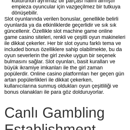
kültürünün ayrılmaz bir parçası halini almıştır
empieza oyuncular için vazgeçilmez bir tutkuya
dönüşebilir.
Slot oyunlarında verilen bonuslar, genellikle belirli
oyunlarda ya da etkinliklerde geçerlidir ve sık sık
güncellenir. Özellikle slot machine game online
game casino siteleri, renkli ve çeşitli oyun makineleri
ile dikkat çekerler. Her bir slot oyunu farklı tema ve
included bonus özelliklere sahip olabilmekte, bu da
oyun severlerin the girl zevke uygun bir seçenek
bulmasını sağlar. Slot oyunları, basit kuralları ve
büyük ikramiye imkanları ile the girl zaman
popülerdir. Online casino platformları her geçen gün
artan popülerlikleri ile dikkat çekerken,
kullanıcılarına sunmuş oldukları oyun çeşitliliği ve
bonus olanakları ile para göz dolduruyorlar.
Canlı Gambling
Establishment