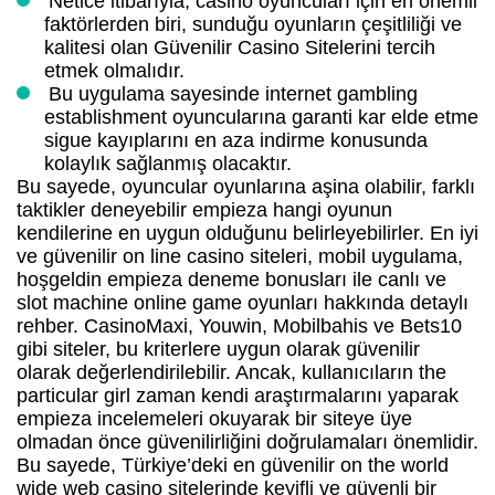
Netice itibarıyla, casino oyuncuları için en önemli
faktörlerden biri, sunduğu oyunların çeşitliliği ve
kalitesi olan Güvenilir Casino Sitelerini tercih
etmek olmalıdır.
Bu uygulama sayesinde internet gambling
establishment oyuncularına garanti kar elde etme
sigue kayıplarını en aza indirme konusunda
kolaylık sağlanmış olacaktır.
Bu sayede, oyuncular oyunlarına aşina olabilir, farklı
taktikler deneyebilir empieza hangi oyunun
kendilerine en uygun olduğunu belirleyebilirler. En iyi
ve güvenilir on line casino siteleri, mobil uygulama,
hoşgeldin empieza deneme bonusları ile canlı ve
slot machine online game oyunları hakkında detaylı
rehber. CasinoMaxi, Youwin, Mobilbahis ve Bets10
gibi siteler, bu kriterlere uygun olarak güvenilir
olarak değerlendirilebilir. Ancak, kullanıcıların the
particular girl zaman kendi araştırmalarını yaparak
empieza incelemeleri okuyarak bir siteye üye
olmadan önce güvenilirliğini doğrulamaları önemlidir.
Bu sayede, Türkiye’deki en güvenilir on the world
wide web casino sitelerinde keyifli ve güvenli bir